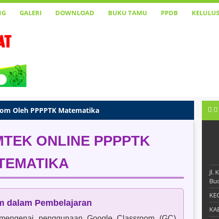
NG
GALERI
DOWNLOAD
BUKU TAMU
PPDB
KELULU
room Oleh PPPPTK Matematika
MTEK ONLINE PPPPTK
TEMATIKA
Jl.
Buo
KEC
m dalam Pembelajaran
KAB
e mengenai penggunaan Google Classroom (GC)