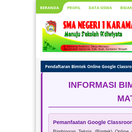
BERANDA
PROFIL
DATA SISWA
BIDA
Pendaftaran Bimtek Online Google Class
INFORMASI BI
MA
Pemanfaatan Google Classroo
Bimbingan Teknis (Bimtek) Onlin