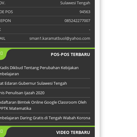
OV.
Sulawesi Tengah
DE POS
94563
LEPON
085242277007
X
-
AIL
sman1.karamatbuol@yahoo.com
POS-POS TERBARU
Kadis Dikbud Tentang Perubahan Kebijakan
mbelajaran
at Edaran Gubernur Sulawesi Tengah
nis Penulisan Ijazah 2020
daftaran Bimtek Online Google Classroom Oleh
PPTK Matematika
belajaran Daring Gratis di Tengah Wabah Korona
VIDEO TERBARU