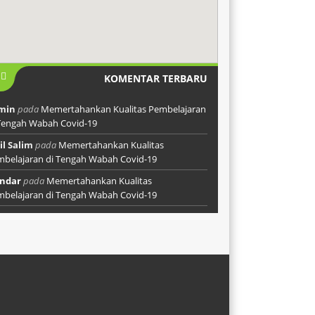
KOMENTAR TERBARU
min
pada
Memertahankan Kualitas Pembelajaran
Tengah Wabah Covid-19
l Salim
pada
Memertahankan Kualitas
belajaran di Tengah Wabah Covid-19
ndar
pada
Memertahankan Kualitas
belajaran di Tengah Wabah Covid-19