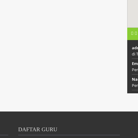
ad
di 
Emi
Pem
Na
Pem
DAFTAR GURU