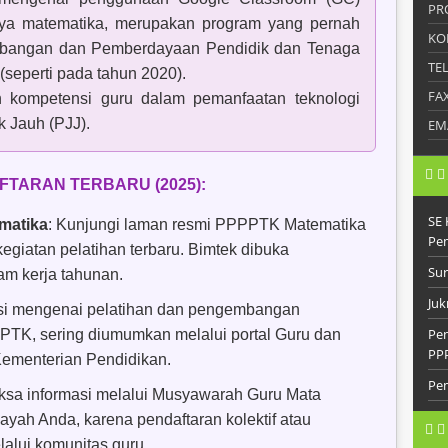
PR
nya matematika, merupakan program yang pernah
KO
mbangan dan Pemberdayaan Pendidik dan Tenaga
TE
seperti pada tahun 2020).
FA
n kompetensi guru dalam pemanfaatan teknologi
 Jauh (PJJ).
EM
FTARAN TERBARU (2025):
SE 
matika
: Kunjungi laman resmi PPPPTK Matematika
Pe
giatan pelatihan terbaru. Bimtek dibuka
Sur
am kerja tahunan.
Juk
asi mengenai pelatihan dan pengembangan
Pen
PTK, sering diumumkan melalui portal Guru dan
PP
ementerian Pendidikan.
Pem
iksa informasi melalui Musyawarah Guru Mata
ayah Anda, karena pendaftaran kolektif atau
lalui komunitas guru.