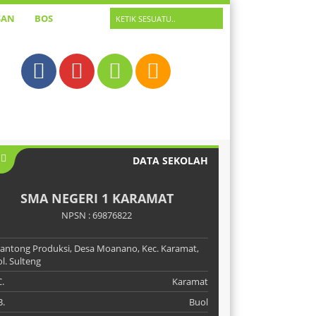
SAN
BOS
DATA SEKOLAH
SMA NEGERI 1 KARAMAT
NPSN : 69876822
 Kantong Produksi, Desa Moanano, Kec. Karamat,
l. Sulteng
.
Karamat
.
Buol