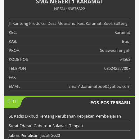
SMA NEGERI 1 KARAMAT
NPSN : 69876822
Jl. Kantong Produksi, Desa Moanano, Kec. Karamat, Buol. Sulteng
KEC.
Karamat
KAB.
Buol
PROV.
Sulawesi Tengah
KODE POS
94563
TELEPON
085242277007
FAX
-
EMAIL
sman1.karamatbuol@yahoo.com
POS-POS TERBARU
SE Kadis Dikbud Tentang Perubahan Kebijakan Pembelajaran
Surat Edaran Gubernur Sulawesi Tengah
Juknis Penulisan Ijazah 2020