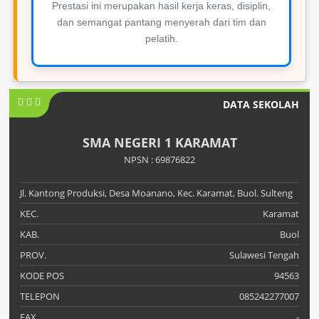
Prestasi ini merupakan hasil kerja keras, disiplin,
dan semangat pantang menyerah dari tim dan
pelatih.
DATA SEKOLAH
SMA NEGERI 1 KARAMAT
NPSN : 69876822
Jl. Kantong Produksi, Desa Moanano, Kec. Karamat, Buol. Sulteng
KEC.
Karamat
KAB.
Buol
PROV.
Sulawesi Tengah
KODE POS
94563
TELEPON
085242277007
FAX
-